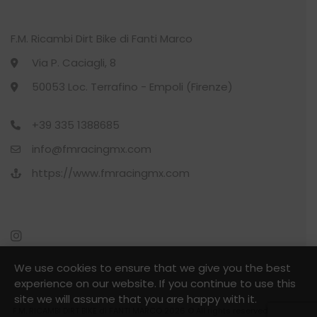
pagina
del
F.M. Ricambi Dirt Bike di Fanti Marco
prodotto
Via P. Caciagli, 8
50053 Loc. Terrafino - Empoli (Firenze)
+39 335 1388685
info@fmracingmx.com
https://www.fmracingmx.com
We use cookies to ensure that we give you the best
experience on our website. If you continue to use this
site we will assume that you are happy with it.
F.M. RICAMBI DIRT BIKE di FANTI MARCO 2026 © All rights reserved - P.Iva