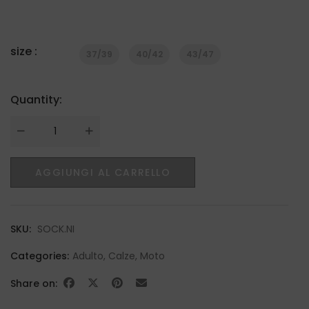
size :
37/39
40/42
43/47
Quantity:
Quantity
AGGIUNGI AL CARRELLO
SKU:
SOCK.NI
Categories:
Adulto
,
Calze
,
Moto
Share on: