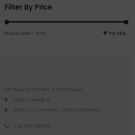
Filter By Price
BICI
(119)
BIKE
(118)
Prezzo:
€40
—
€50
FILTRA
Pre
Pre
CALCIO
(11)
Min
Max
Accessori
(2)
Bambino
(9)
Completo gara
(9)
F.M. Ricambi Dirt Bike di Fanti Marco
Via P. Caciagli, 8
Donna
(9)
50053 Loc. Terrafino - Empoli (Firenze)
Uomo
(9)
+39 335 1388685
CALZE
(22)