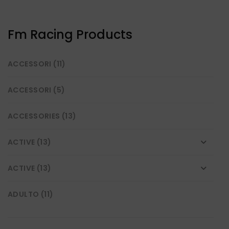
opzioni
possono
essere
Fm Racing Products
scelte
nella
ACCESSORI
(11)
pagina
del
prodotto
ACCESSORI
(5)
ACCESSORIES
(13)
ACTIVE
(13)
ACTIVE
(13)
ADULTO
(11)
BASKET
(15)