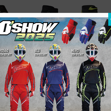
NEO WINTER GLOVE
NEO GLOVES PER
ION PRO
ACQUA E VENTO
S
M
L
XL
€
29.45
M
L
XL
XXL
S
M
L
XL
€
29.45
XL
XXL