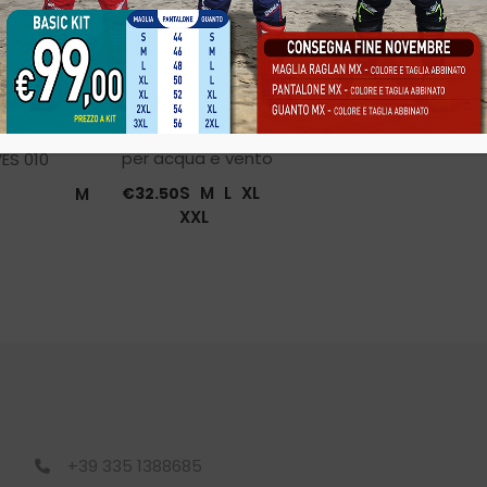
X29 GLOVES WARM
per acqua e vento
ES 010
S
M
L
XL
M
€
32.50
XXL
+39 335 1388685