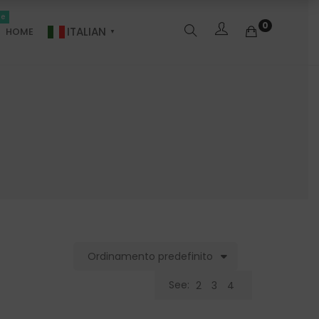
le
0
ITALIAN
HOME
▼
Ordinamento predefinito
See:
2
3
4