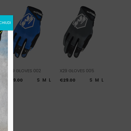
CHIUDI
X29 GLOVES 002
X29 GLOVES 005
S
M
L
S
M
L
€
29.00
€
29.00