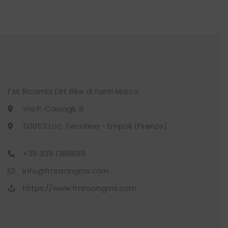
CALCIO
(11)
Min
Max
CALZE
(22)
CALZINO
(1)
CYCLING
(27)
F.M. Ricambi Dirt Bike di Fanti Marco
Via P. Caciagli, 8
Adulto
(27)
50053 Loc. Terrafino - Empoli (Firenze)
Calzino 4 stagioni
(3)
+39 335 1388685
Gilet estivo
(3)
info@fmracingmx.com
https://www.fmracingmx.com
Gilet invernale
(3)
Guanti
(2)