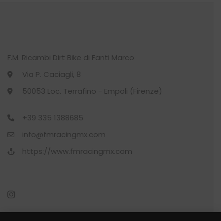
CALZE
(22)
CALZINO
(1)
CYCLING
(27)
F.M. Ricambi Dirt Bike di Fanti Marco
Via P. Caciagli, 8
CYCLING
(11)
50053 Loc. Terrafino - Empoli (Firenze)
DONNA
(7)
+39 335 1388685
GILET
(1)
info@fmracingmx.com
https://www.fmracingmx.com
GUANTO
(1)
KIT O’SHOW
(4)
LUPETTO
(1)