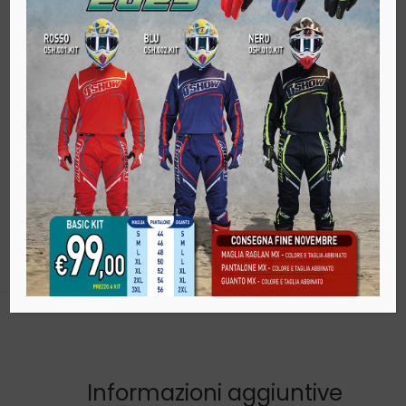
Quantity
AGGIUNGI AL CARRELLO
SKU:
ST.007.STORM.CHILD
Categories:
Bambino
,
OUTLET
,
Stivali
Share on:
Informazioni aggiuntive