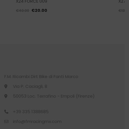
X24 FORCE 009
X27 
prodotto
ha
Il
Il
€
20.00
€
40.00
€
139.
più
prezzo
prezzo
varianti.
originale
attuale
Le
era:
è:
opzioni
€40.00.
€20.00.
possono
essere
scelte
nella
pagina
del
F.M. Ricambi Dirt Bike di Fanti Marco
prodotto
Via P. Caciagli, 8
50053 Loc. Terrafino - Empoli (Firenze)
+39 335 1388685
info@fmracingmx.com