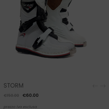
SCALDACOLLO
STORM
Il
Il
€
60.00
€
150.00
prezzo
prezzo
prezzo iva esclusa
originale
attuale