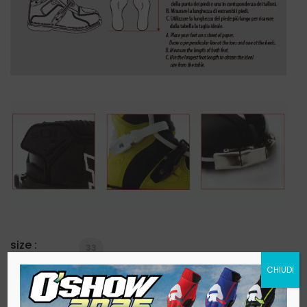
size :
33
CHIUDI
Quantity: