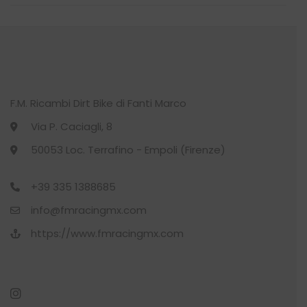
Min
Max
CALZE
(22)
CALZINO
(1)
CYCLING
(27)
F.M. Ricambi Dirt Bike di Fanti Marco
Via P. Caciagli, 8
CYCLING
(11)
50053 Loc. Terrafino - Empoli (Firenze)
DONNA
(7)
+39 335 1388685
GILET
(1)
info@fmracingmx.com
https://www.fmracingmx.com
GUANTO
(1)
KIT O’SHOW
(4)