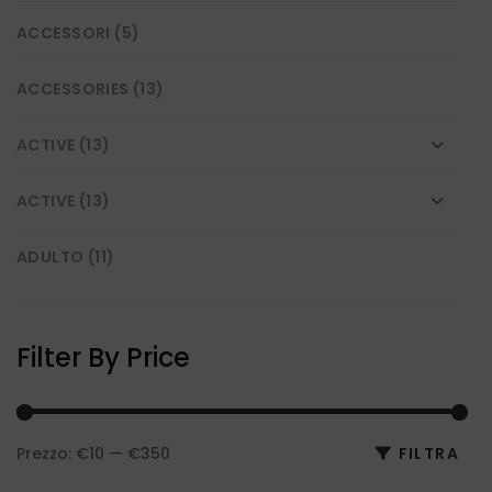
ACCESSORI
(5)
ACCESSORIES
(13)
ACTIVE
(13)
ACTIVE
(13)
ADULTO
(11)
BASKET
(15)
Filter By Price
BICI
(119)
BIKE
(118)
Prezzo:
€10
—
€350
FILTRA
Pre
Pre
CALCIO
(11)