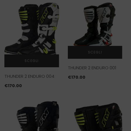
SCALDACOLLO
SCEGLI
SCEGLI
Questo
THUNDER 2 ENDURO 001
prodotto
Questo
ha
THUNDER 2 ENDURO 004
prodotto
€
170.00
più
ha
€
170.00
varianti.
più
Le
varianti.
opzioni
Le
possono
opzioni
essere
possono
scelte
essere
nella
scelte