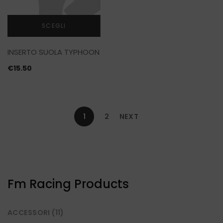
SCEGLI
Questo
INSERTO SUOLA TYPHOON
prodotto
ha
€
15.50
più
varianti.
Le
opzioni
1
2
NEXT
possono
essere
scelte
nella
pagina
del
Fm Racing Products
prodotto
ACCESSORI
(11)