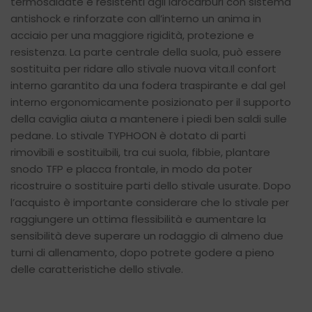
termosaldate e resistenti agli idrocarburi con sistema
antishock e rinforzate con all’interno un anima in
acciaio per una maggiore rigidità, protezione e
resistenza. La parte centrale della suola, può essere
sostituita per ridare allo stivale nuova vita.Il confort
interno garantito da una fodera traspirante e dal gel
interno ergonomicamente posizionato per il supporto
della caviglia aiuta a mantenere i piedi ben saldi sulle
pedane. Lo stivale TYPHOON è dotato di parti
rimovibili e sostituibili, tra cui suola, fibbie, plantare
snodo TFP e placca frontale, in modo da poter
ricostruire o sostituire parti dello stivale usurate. Dopo
l’acquisto è importante considerare che lo stivale per
raggiungere un ottima flessibilità e aumentare la
sensibilità deve superare un rodaggio di almeno due
turni di allenamento, dopo potrete godere a pieno
delle caratteristiche dello stivale.