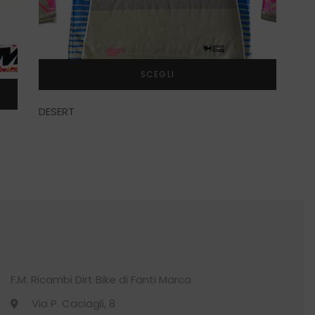
SCEGLI
Questo
DESERT
prodotto
ha
più
varianti.
Le
opzioni
possono
essere
scelte
nella
pagina
F.M. Ricambi Dirt Bike di Fanti Marco
del
prodotto
Via P. Caciagli, 8