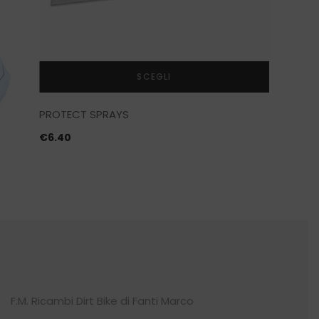
SCEGLI
Questo
PROTECT SPRAYS
prodotto
ha
€
6.40
più
varianti.
Le
opzioni
possono
essere
scelte
nella
pagina
del
F.M. Ricambi Dirt Bike di Fanti Marco
prodotto