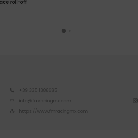
ace roll-off
+39 335 1388685
info@fmracingmx.com
https://www.fmracingmx.com