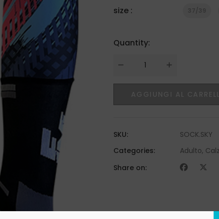
size :
37/39
Quantity:
Quantity
AGGIUNGI AL CARREL
SKU:
SOCK.SKY
Categories:
Adulto
,
Cal
Share on: