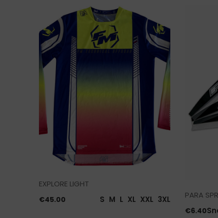
EXPLORE LIGHT
PARA SPR
S
M
L
XL
XXL
3XL
€
45.00
XL
XXL
Sn
€
6.40