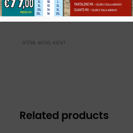
Informazioni aggiuntive
37/39, 40/42, 43/47
Related products