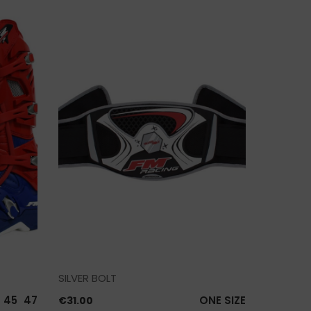
THUNDER
€
170.00
SILVER BOLT
45
47
ONE SIZE
€
31.00