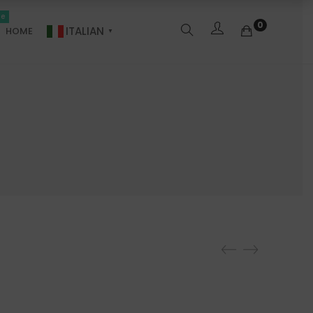
le
0
ITALIAN
HOME
▼