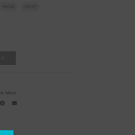
40/42
43/47
LO
ze
,
Moto