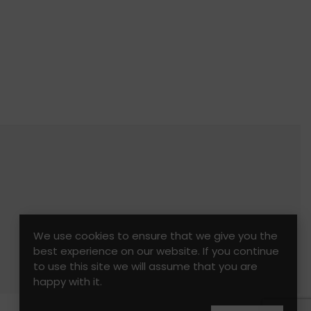
We use cookies to ensure that we give you the
best experience on our website. If you continue
to use this site we will assume that you are
happy with it.