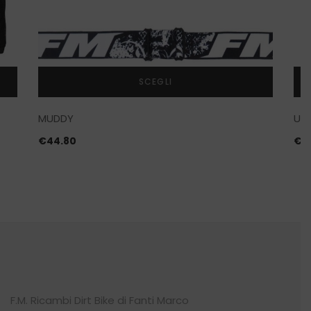
SCEGLI
Questo
MUDDY
UL
prodotto
ha
€
44.80
€
11
più
varianti.
Le
opzioni
possono
essere
scelte
nella
pagina
del
F.M. Ricambi Dirt Bike di Fanti Marco
prodotto