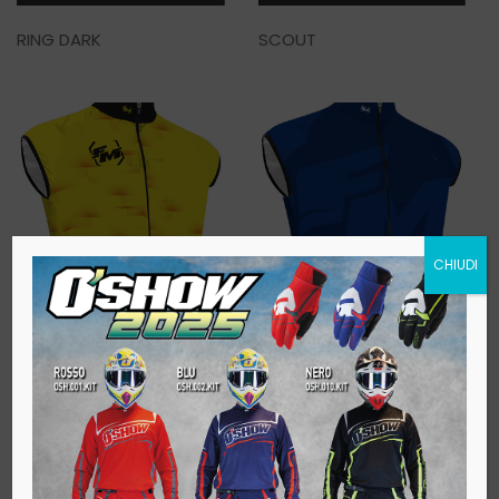
RING DARK
SCOUT
CHIUDI
LEGGI TUTTO
LEGGI TUTTO
SOFT
VELVET