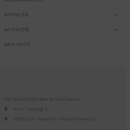
ACTIVE
(13)
ACTIVE
(13)
ADULTO
(11)
BASKET
(15)
BICI
(119)
BIKE
(118)
F.M. Ricambi Dirt Bike di Fanti Marco
CALCIO
(11)
Via P. Caciagli, 8
CALZE
(22)
50053 Loc. Terrafino - Empoli (Firenze)