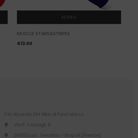
SCEGLI
Questo
MUSCLE STARS&STRIPES
prodotto
ha
€
13.00
più
varianti.
Le
opzioni
possono
essere
scelte
nella
pagina
del
F.M. Ricambi Dirt Bike di Fanti Marco
prodotto
Via P. Caciagli, 8
50053 Loc. Terrafino - Empoli (Firenze)