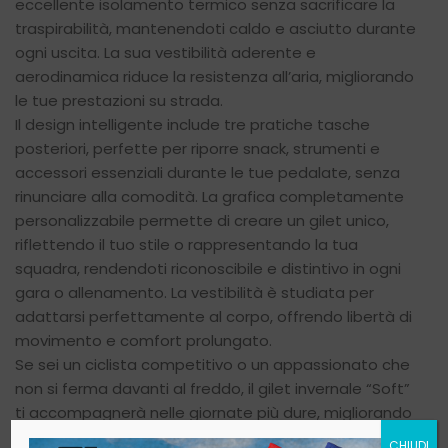
eccellente isolamento termico senza sacrificare la
traspirabilità, mantenendoti caldo e asciutto durante
ogni uscita. La sua vestibilità aderente e
aerodinamica riduce la resistenza all’aria, migliorando
le tue prestazioni su strada.
Il design intelligente include tre pratiche tasche
posteriori, perfette per riporre snack, strumenti e
accessori essenziali durante le tue pedalate, senza
rinunciare alla comodità. La grafica completamente
personalizzabile permette di creare un gilet unico,
riflettendo il tuo stile o rappresentando la tua
squadra, rendendoti riconoscibile e distintivo in ogni
gara o allenamento. La vestibilità è studiata per
adattarsi perfettamente al corpo, offrendo libertà di
movimento e comfort prolungato.
Se sei un ciclista competitivo o un appassionato che
non si ferma davanti al freddo, il gilet invernale “Soft”
ti accompagnerà nelle giornate più dure, migliorando
le tue performance e facendo trasparire il tuo spirito
CHIUDI