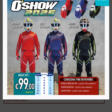
di sfida. Scegli l’eccellenza, scegli un gilet che fa la
differenza: il tuo alleato ideale per conquistare ogni
percorso con stile e determinazione!
PRODOTTO PERSONALIZZABILE
>>>Scopri come<<<
THIS PRODUCT IS CURRENTLY OUT OF STOCK AND
UNAVAILABLE.