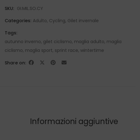
SKU:
GI.MIL.SO.CY
Categories:
Adulto
,
Cycling
,
Gilet invernale
Tags:
autunno inverno
,
gilet ciclismo
,
maglia adulto
,
maglia
ciclismo
,
maglia sport
,
sprint race
,
wintertime
Share on:
Informazioni aggiuntive