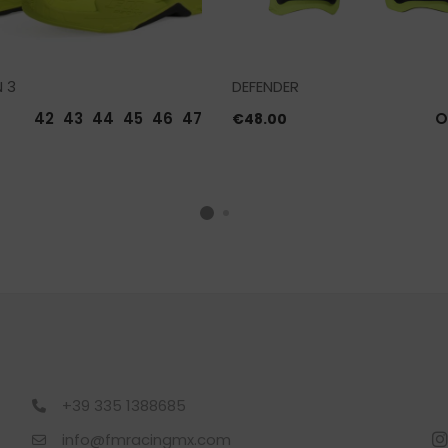
 3
DEFENDER
42
43
44
45
46
47
O
€
48.00
+39 335 1388685
info@fmracingmx.com