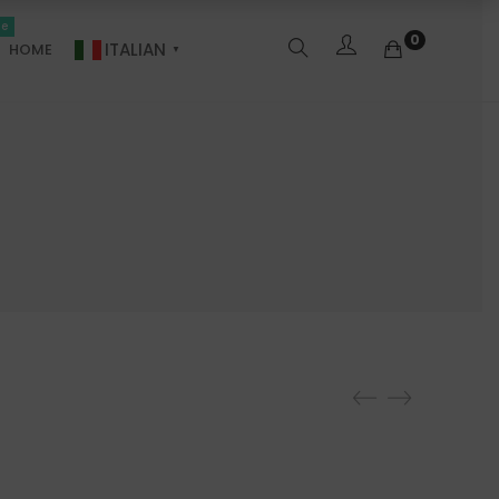
le
0
ITALIAN
HOME
▼