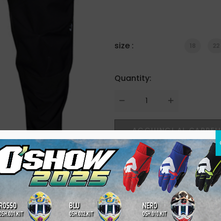
size :
18
22
Quantity:
Quantity
AGGIUNGI AL CARREL
SKU:
PA.010.HER
Categories:
Bambino
,
M
Share on: