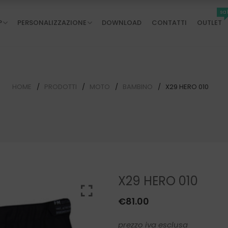
sa
P
PERSONALIZZAZIONE
DOWNLOAD
CONTATTI
OUTLET
HOME
PRODOTTI
MOTO
BAMBINO
X29 HERO 010
X29 HERO 010
€
81.00
prezzo iva esclusa