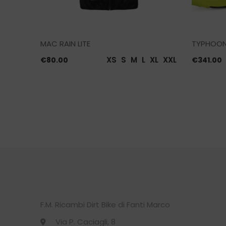
MAC RAIN LITE
TYPHOON
XL
3XL
XS
S
M
L
XL
XXL
€
80.00
€
341.00
F.M. Ricambi Dirt Bike di Fanti Marco
Via P. Caciagli, 8