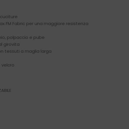
 cuciture
ax FM Fabric
per una maggiore resistenza
hio, polpaccio e pube
l girovita
n tessuti a maglia larga
n velcro
ABILE