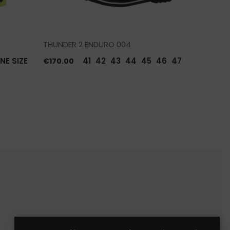
THUNDER 2 ENDURO 004
NEO GLO
NE SIZE
41
42
43
44
45
46
47
€
170.00
€
29.45