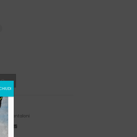
LO
CHIUDI
O.X29
oto
,
Pantaloni