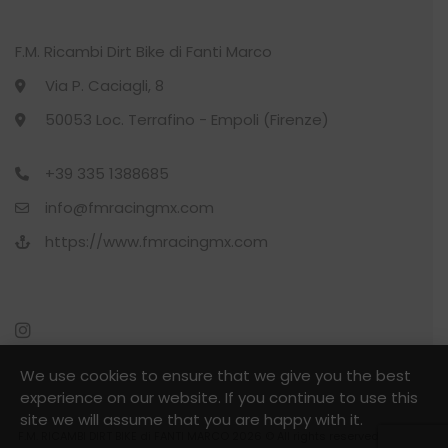
pagina
del
F.M. Ricambi Dirt Bike di Fanti Marco
prodotto
Via P. Caciagli, 8
50053 Loc. Terrafino - Empoli (Firenze)
+39 335 1388685
info@fmracingmx.com
https://www.fmracingmx.com
We use cookies to ensure that we give you the best
experience on our website. If you continue to use this
site we will assume that you are happy with it.
F.M. RICAMBI DIRT BIKE di FANTI MARCO 2026 © All rights reserved - P.Iva