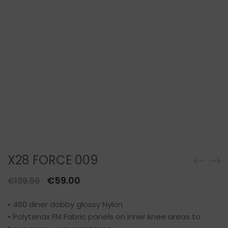
X28 FORCE 009
Il
Il
€
59.00
€
139.50
prezzo
prezzo
• 460 diner dobby glossy Nylon
originale
attuale
• Polytenax FM Fabric panels on inner knee areas to
era:
è: