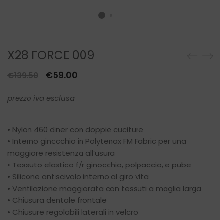
X28 FORCE 009
Il
Il
€
59.00
€
139.50
prezzo
prezzo
prezzo iva esclusa
originale
attuale
era:
è:
€139.50.
€59.00.
• Nylon 460 diner con doppie cuciture
• Interno ginocchio in Polytenax FM Fabric per una
maggiore resistenza all’usura
• Tessuto elastico f/r ginocchio, polpaccio, e pube
• Silicone antiscivolo interno al giro vita
• Ventilazione maggiorata con tessuti a maglia larga
• Chiusura dentale frontale
• Chiusure regolabili laterali in velcro