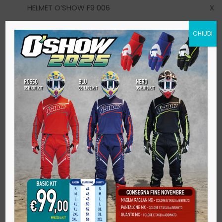
HELMET O’SHOW F9 006
X28
prodotto
ha
Il
Il
€
79.00
€
200.00
€
38
più
CHIUDI
prezzo
prezzo
varianti.
originale
attuale
Le
era:
è:
SALE
opzioni
€200.00.
€79.00.
possono
essere
scelte
nella
pagina
del
prodotto