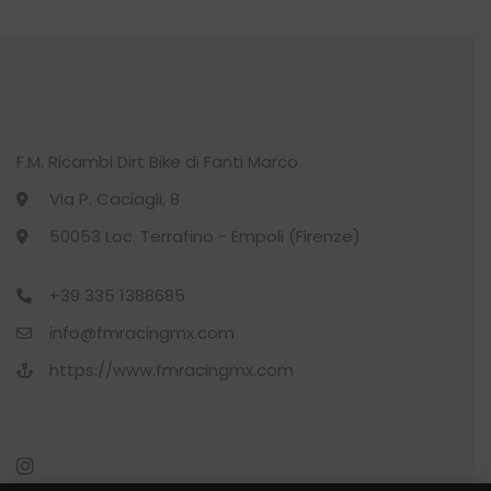
€30.00.
€14.90.
possono
essere
scelte
nella
pagina
del
F.M. Ricambi Dirt Bike di Fanti Marco
prodotto
Via P. Caciagli, 8
50053 Loc. Terrafino - Empoli (Firenze)
+39 335 1388685
info@fmracingmx.com
https://www.fmracingmx.com