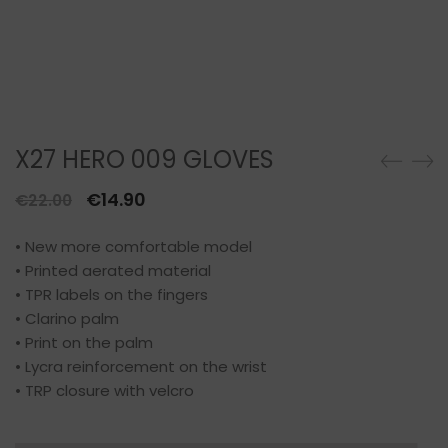
X27 HERO 009 GLOVES
Il
Il
€
14.90
€
22.00
prezzo
prezzo
• New more comfortable model
originale
attuale
• Printed aerated material
era:
è:
• TPR labels on the fingers
€22.00.
€14.90.
• Clarino palm
• Print on the palm
• Lycra reinforcement on the wrist
• TRP closure with velcro