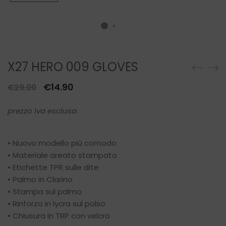
X27 HERO 009 GLOVES
Il
Il
€
14.90
€
29.00
prezzo
prezzo
prezzo iva esclusa
originale
attuale
era:
è:
€29.00.
€14.90.
• Nuovo modello più comodo
• Materiale areato stampato
• Etichette TPR sulle dite
• Palmo in Clarino
• Stampa sul palmo
• Rinforzo in lycra sul polso
• Chiusura in TRP con velcro