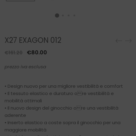
X27 EXAGON 012
Il
Il
€
80.00
€
161.20
prezzo
prezzo
prezzo iva esclusa
originale
attuale
era:
è:
€161.20.
€80.00.
• Design nuovo per una migliore vestibilità e comfort
• Il tessuto elastico e duraturo ore vestibilità e
mobilità ottimali
• Il nuovo design del ginocchio ore una vestibilità
aderente
• Inserto elastico a coste sopra il ginocchio per una
maggiore mobilità