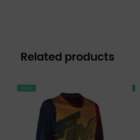
Related products
SALE
S