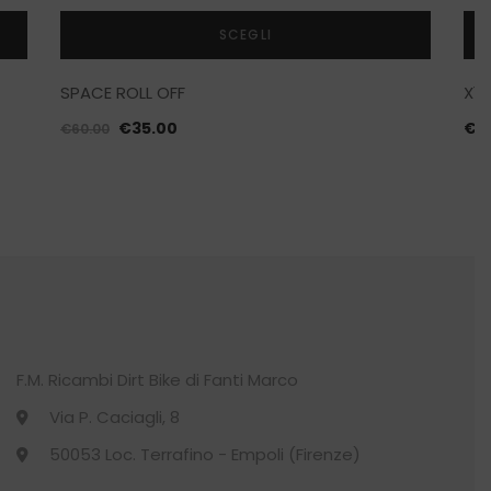
SCEGLI
Questo
SPACE ROLL OFF
X15
prodotto
ha
Il
Il
€
35.00
€
2
€
60.00
più
prezzo
prezzo
varianti.
originale
attuale
Le
era:
è:
opzioni
€60.00.
€35.00.
possono
essere
scelte
nella
pagina
del
F.M. Ricambi Dirt Bike di Fanti Marco
prodotto
Via P. Caciagli, 8
50053 Loc. Terrafino - Empoli (Firenze)