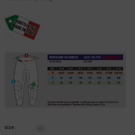
size :
48