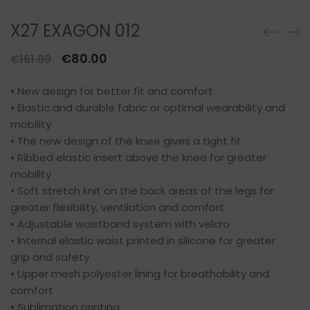
X27 EXAGON 012
Il
Il
€
80.00
€
161.00
prezzo
prezzo
• New design for better fit and comfort
originale
attuale
• Elastic and durable fabric or optimal wearability and
era:
è:
mobility
€161.00.
€80.00.
• The new design of the knee gives a tight fit
• Ribbed elastic insert above the knee for greater
mobility
• Soft stretch knit on the back areas of the legs for
greater flexibility, ventilation and comfort
• Adjustable waistband system with velcro
• Internal elastic waist printed in silicone for greater
grip and safety
• Upper mesh polyester lining for breathability and
comfort
• Sublimation printing