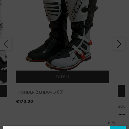
SCEGLI
Questo
THUNDER 2 ENDURO 001
prodotto
ha
€
170.00
più
SUOL
varianti.
€
18.
Le
opzioni