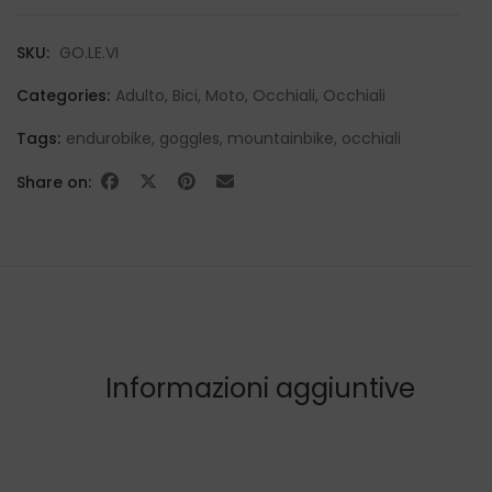
SKU:
GO.LE.VI
Categories:
Adulto
,
Bici
,
Moto
,
Occhiali
,
Occhiali
Tags:
endurobike
,
goggles
,
mountainbike
,
occhiali
Share on:
Informazioni aggiuntive