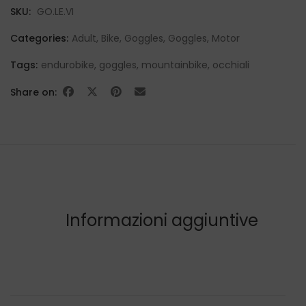
SKU:
GO.LE.VI
Categories:
Adult
,
Bike
,
Goggles
,
Goggles
,
Motor
Tags:
endurobike
,
goggles
,
mountainbike
,
occhiali
Share on:
Informazioni aggiuntive