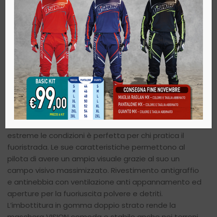
VISION HAWAII Limited Edition
€
50.00
prezzo iva esclusa
la maschera VISION studiata per proteggere la tua
vista indipendentemente da quanto possano essere
estreme le condizioni è perfetta per chi pratica il
fuoristrada. Le sue caratteristiche permettono al
pilota di avere un ampia visuale grazie al suo un
campo visivo massimizzato. Rivestimento antigraffio
e antinebbia con ventilazione anti appannamento ed
aperture per la fuoriuscita polvere e detriti.
L’imbottitura in gomma doppio strato rende la
maschera VISION comoda e stabile anche nei terreni