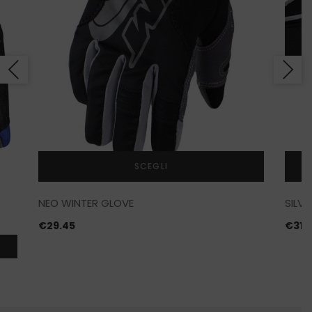
SCEGLI
Questo
NEO WINTER GLOVE
SILVE
prodotto
ha
€
29.45
€
31.
più
varianti.
Le
opzioni
possono
essere