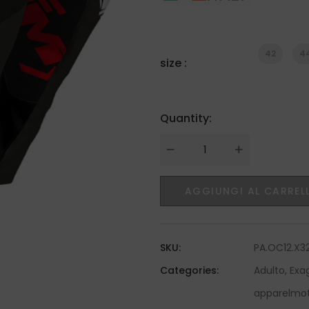
42
4
size :
Quantity:
Quantity
AGGIUNGI AL CARREL
SKU:
PA.OC12.X3
Categories:
Adulto
,
Exa
apparelmo