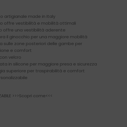
 artigianale made in Italy
o offre vestibilità e mobilità ottimali
o offre una vestibilità aderente
pra il ginocchio per una maggiore mobilità
a sulle zone posteriori delle gambe per
azione e comfort
 con velcro
ata in silicone per maggiore presa e sicurezza
ia superiore per traspirabilità e comfort
sonalizzabile
ABILE
>>>Scopri come<<<