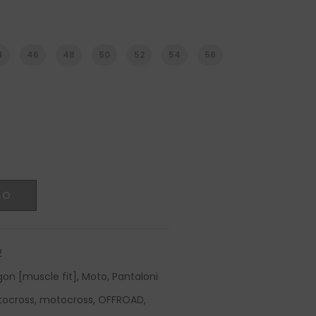
4
46
48
50
52
54
56
LO
2
gon [muscle fit]
,
Moto
,
Pantaloni
tocross
,
motocross
,
OFFROAD
,