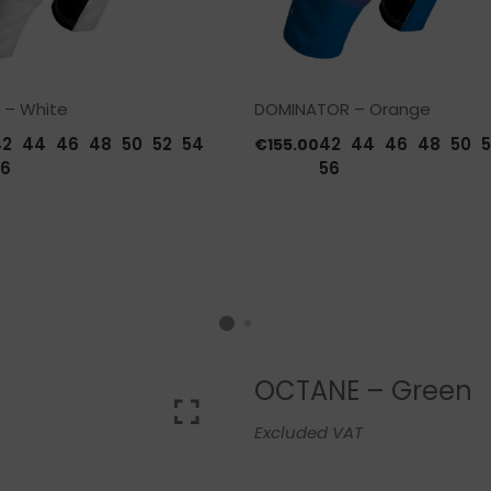
 – White
DOMINATOR – Orange
42
44
46
48
50
52
54
42
44
46
48
50
5
€
155.00
6
56
OCTANE – Green
Excluded VAT