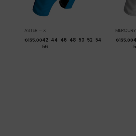
ASTER – X
MERCURY
2
54
42
44
46
48
50
52
54
€
155.00
€
155.00
56
5