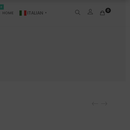
le
0
ITALIAN
HOME
▼