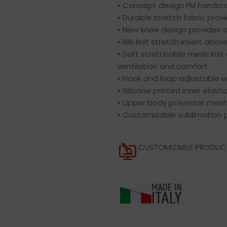
• Concept design FM handcra
• Durable stretch fabric provi
• New knee design provides a 
• Rib knit stretch insert abov
• Soft stretchable mesh knit a
ventilation and comfort
• Hook and loop adjustable 
• Silicone printed inner elasti
• Upper body polyester mesh 
• Customizable sublimation p
CUSTOMIZABLE PRODU