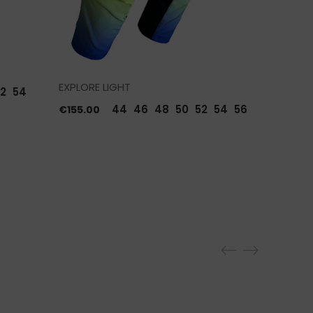
MERCURY
EXPLORE LIGHT
2
54
€
155.00
44
46
48
50
52
54
56
€
155.00