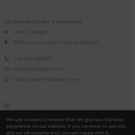
F.M. Ricambi Dirt Bike di Fanti Marco
Via P. Caciagli, 8
BL
50053 Loc. Terrafino - Empoli (Firenze)
+39 335 1388685
info@fmracingmx.com
https://www.fmracingmx.com
We use cookies to ensure that we give you the best
experience on our website. If you continue to use this
site we will assume that you are happy with it.