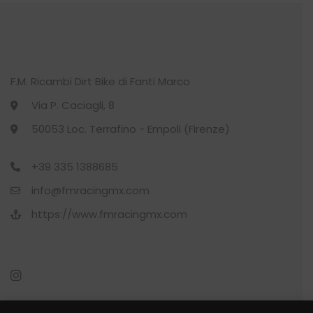
CALZE
(22)
CALZINO
(1)
CYCLING
(27)
F.M. Ricambi Dirt Bike di Fanti Marco
Via P. Caciagli, 8
CYCLING
(11)
50053 Loc. Terrafino - Empoli (Firenze)
DONNA
(7)
+39 335 1388685
GILET
(1)
info@fmracingmx.com
https://www.fmracingmx.com
GUANTO
(1)
KIT O’SHOW
(4)
LUPETTO
(1)