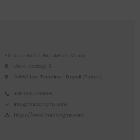
CALCIO
(11)
Min
Max
CALZE
(22)
CALZINO
(1)
CYCLING
(27)
F.M. Ricambi Dirt Bike di Fanti Marco
Via P. Caciagli, 8
CYCLING
(11)
50053 Loc. Terrafino - Empoli (Firenze)
DONNA
(7)
+39 335 1388685
GILET
(1)
info@fmracingmx.com
https://www.fmracingmx.com
GUANTO
(1)
KIT O’SHOW
(4)