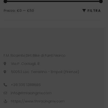
BIKE
(118)
Prezzo:
€0
—
€50
FILTRA
Pre
Pre
CALCIO
(11)
Min
Max
CALZE
(22)
CALZINO
(1)
CYCLING
(27)
F.M. Ricambi Dirt Bike di Fanti Marco
Via P. Caciagli, 8
CYCLING
(11)
50053 Loc. Terrafino - Empoli (Firenze)
DONNA
(7)
+39 335 1388685
GILET
(1)
info@fmracingmx.com
https://www.fmracingmx.com
GUANTO
(1)