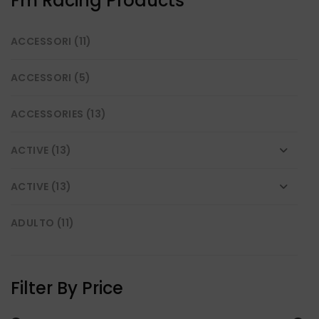
Fm Racing Products
scelte
nella
ACCESSORI
(11)
pagina
del
prodotto
ACCESSORI
(5)
ACCESSORIES
(13)
ACTIVE
(13)
ACTIVE
(13)
ADULTO
(11)
BASKET
(15)
Filter By Price
BICI
(119)