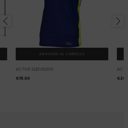
AGGIUNGI AL CARRELLO
ACTIVE SLEEVELESS
ACTI
€
19.00
€
20.