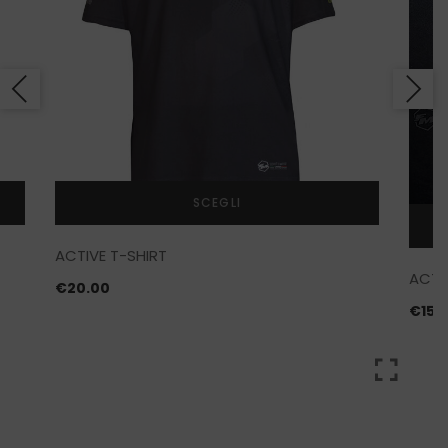
SCEGLI
Questo
ACTIVE T-SHIRT
prodotto
ACTI
ha
€
20.00
più
€
15.
varianti.
Le
opzioni
possono
essere
scelte