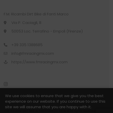
F.M. Ricambi Dirt Bike di Fanti Marco
Via P. Caciagli, 8
50053 Loc. Terrafino - Empoli (Firenze)
+39 335 1388685
info@fmracingmx.com
https://www.fmracingmx.com
We use cookies to ensure that we give you the best
experience on our website. If you continue to use this
site we will assume that you are happy with it.
F.M. RICAMBI DIRT BIKE di FANTI MARCO 2026 © All rights reserved - P.Iva