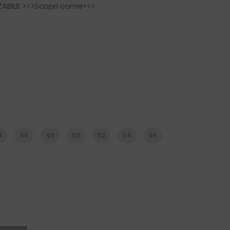
ABILE
>>>Scopri come<<<
4
46
48
50
52
54
56