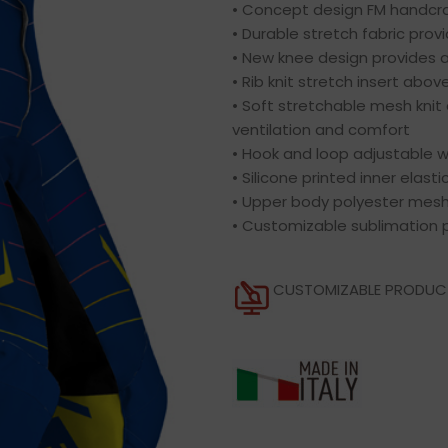
• Concept design FM handcra
• Durable stretch fabric provi
• New knee design provides a 
• Rib knit stretch insert abov
• Soft stretchable mesh knit a
ventilation and comfort
• Hook and loop adjustable 
• Silicone printed inner elasti
• Upper body polyester mesh 
• Customizable sublimation p
CUSTOMIZABLE PRODU