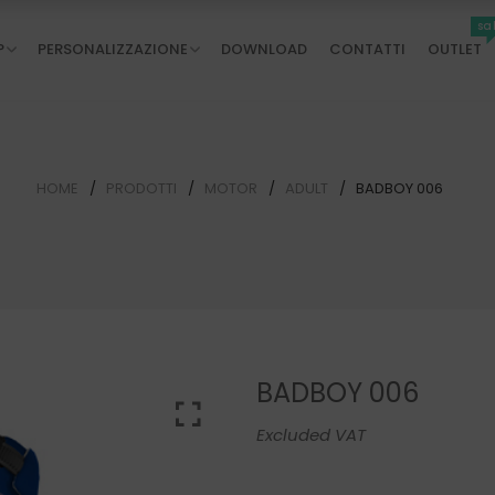
sa
P
PERSONALIZZAZIONE
DOWNLOAD
CONTATTI
OUTLET
HOME
PRODOTTI
MOTOR
ADULT
BADBOY 006
BADBOY 006
Excluded VAT