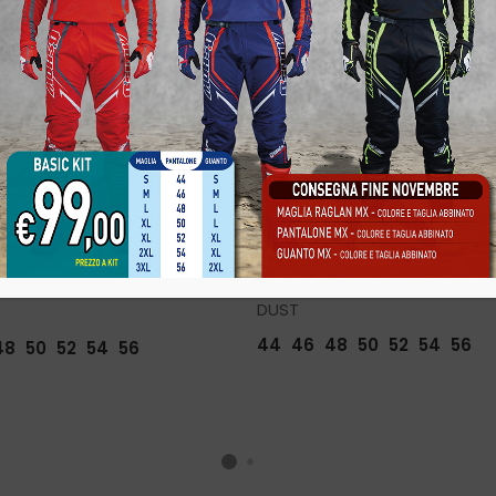
DUST
44
46
48
50
52
54
56
48
50
52
54
56