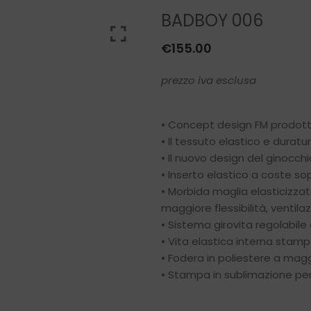
BADBOY 006
€
155.00
prezzo iva esclusa
• Concept design FM prodotto
• Il tessuto elastico e duratur
• Il nuovo design del ginocchi
• Inserto elastico a coste so
• Morbida maglia elasticizzat
maggiore flessibilità, ventil
• Sistema girovita regolabile
• Vita elastica interna stamp
• Fodera in poliestere a magg
• Stampa in sublimazione per