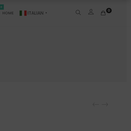
le
0
ITALIAN
HOME
▼