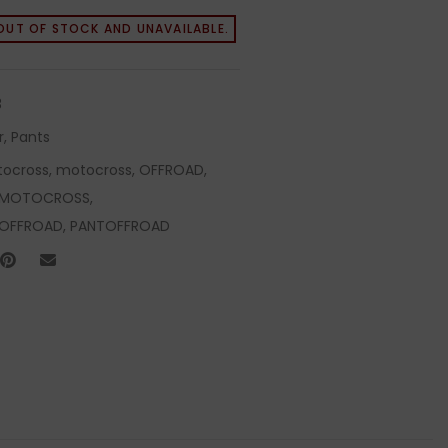
OUT OF STOCK AND UNAVAILABLE.
3
r
,
Pants
tocross
,
motocross
,
OFFROAD
,
EMOTOCROSS
,
OFFROAD
,
PANTOFFROAD